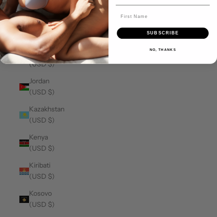
(USD $)
Japan
SUBSCRIBE
(USD $)
NO, THANKS
Jersey
(USD $)
Jordan
(USD $)
Kazakhstan
(USD $)
Kenya
(USD $)
Kiribati
(USD $)
Kosovo
(USD $)