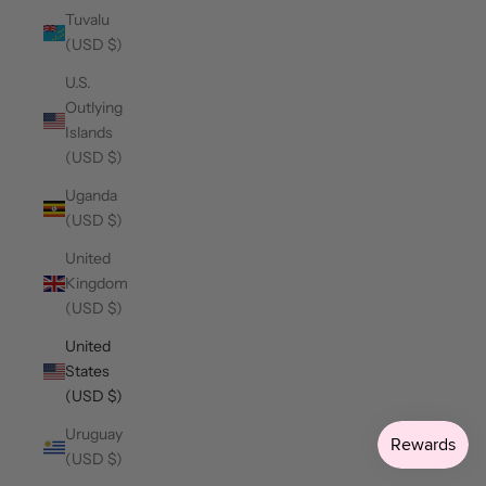
Tuvalu
(USD $)
U.S.
Outlying
Islands
(USD $)
Uganda
(USD $)
United
Kingdom
(USD $)
United
States
(USD $)
Uruguay
(USD $)