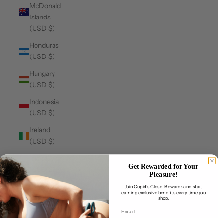
McDonald
Islands
(USD $)
Honduras
(USD $)
Hungary
(USD $)
Indonesia
(USD $)
Ireland
(USD $)
Isle of Man
Get Rewarded for Your
(USD $)
Pleasure!
Italy (USD
Join Cupid’s Closet Rewards and start
earning exclusive benefits every time you
$)
shop.
Jamaica