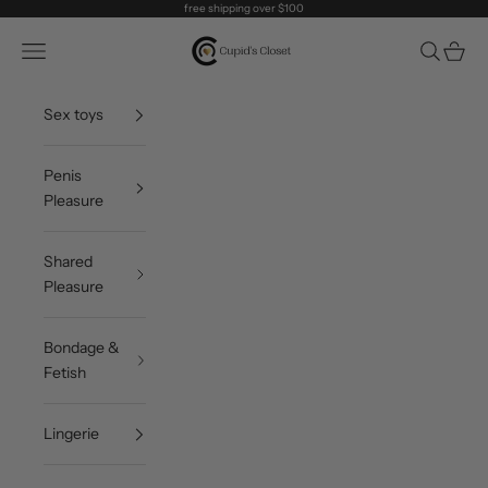
Skip to content
free shipping over $100
Cupid's Closet
Open navigation menu
Open sea
Open c
Sex toys
Penis
Pleasure
Shared
Pleasure
Bondage &
Fetish
Lingerie